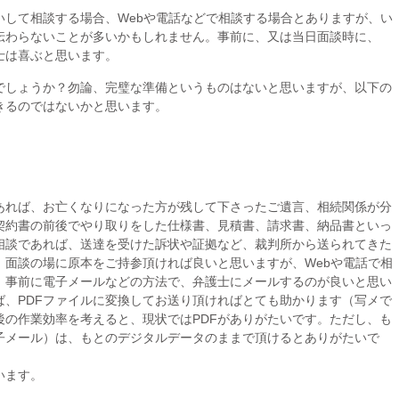
して相談する場合、Webや電話などで相談する場合とありますが、い
伝わらないことが多いかもしれません。事前に、又は当日面談時に、
士は喜ぶと思います。
しょうか？勿論、完璧な準備というものはないと思いますが、以下の
きるのではないかと思います。
あれば、お亡くなりになった方が残して下さったご遺言、相続関係が分
契約書の前後でやり取りをした仕様書、見積書、請求書、納品書といっ
相談であれば、送達を受けた訴状や証拠など、裁判所から送られてきた
、面談の場に原本をご持参頂ければ良いと思いますが、Webや電話で相
、事前に電子メールなどの方法で、弁護士にメールするのが良いと思い
ば、PDFファイルに変換してお送り頂ければとても助かります（写メで
後の作業効率を考えると、現状ではPDFがありがたいです。ただし、も
子メール）は、もとのデジタルデータのままで頂けるとありがたいで
います。