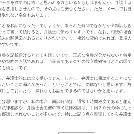
ータを渡すのは怖いと思われる方もいるかもしれませんが、弁護士は
報を悪用しませんので、その点はご安心ください。ただ、メールでお渡
け取れない場合もあります。
ことをお話になりたいでしょうが、限られた時間でなかなか全部話しき
沿って書いて頂けると、弁護士に伝わりやすいです。なお、相続の場合
続人の関係図があるとありがたいですし、複雑な契約であれば、登場人
やすいです。
称を記載頂けるととても嬉しいです。正式な名称が分からないと特定
争や契約のお話であれば、当事者である会社の設立準拠法（どこの国で
ても嬉しいです。
も、弁護士的には全く構いません。しかし、弁護士に相談することにな
きたいことに漏れがあった、ということでは、勿体ないと思います。故
確にしておいたら、漏れなくお話ができるのではないかと思います。
は思いますが、私の場合、面談時間は、通常１時間程度であると想定
料法律相談や、弁護士会主催の市民法律相談は、１回３０分の枠になっ
全部話しきれないことが多いので、特に上記３点を整理してから弁護士
。