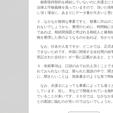
秘密保持契約を締結していないのに弁護士にデ
法律上守秘義務を負っていますので、頂いた情
し頂く場合に、あまりにデータ量が大きいと受
２．なかなか複雑な事案ですと、順番に沢山の
れないでしょうから、整理のために、時間軸に
であれば、相続関係図と呼ばれる相続人と被相
物を整理した表のようなものがあれば、分かり
なお、社名や人名ですが、どこかでは、正式名
できないためです。外国に関係する会社間の紛
登記された会社か）が一覧に記載があると、と
３．依頼事項は、口頭のみでお伝え頂くことで
れておられない方は、限られた面談の中で、聞
に、聞きたいことは、箇条書きのような形で明
なお、弁護士によっても事案によっても違うと
しています。但し、市などで開催されている無
ていることが多いです。３０分では、なかなか
との面談に臨むのが良いのではないでしょうか