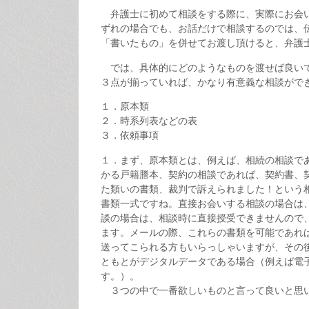
弁護士に初めて相談をする際に、実際にお会い
ずれの場合でも、お話だけで相談するのでは、
「書いたもの」を併せてお渡し頂けると、弁護
では、具体的にどのようなものを渡せば良いで
３点が揃っていれば、かなり有意義な相談がで
１．原本類
２．時系列表などの表
３．依頼事項
１．まず、原本類とは、例えば、相続の相談で
かる戸籍謄本、契約の相談であれば、契約書、
た類いの書類、裁判で訴えられました！という
書類一式ですね。直接お会いする相談の場合は
談の場合は、相談時に直接授受できませんので
ます。メールの際、これらの書類を可能であれ
送ってこられる方もいらっしゃいますが、その
ともとがデジタルデータである場合（例えば電
す。）。
３つの中で一番欲しいものと言って良いと思