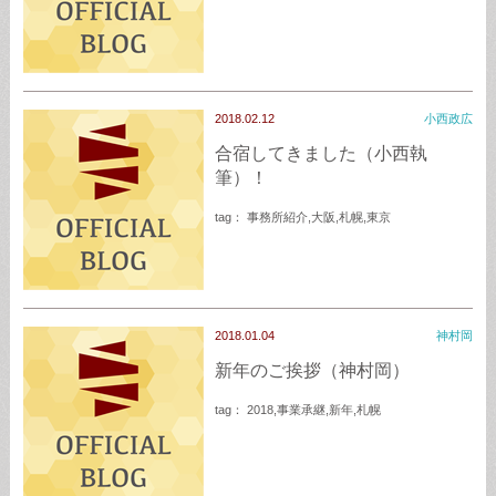
2018.02.12
小西政広
合宿してきました（小西執
筆）！
tag：
事務所紹介
,
大阪
,
札幌
,
東京
2018.01.04
神村岡
新年のご挨拶（神村岡）
tag：
2018
,
事業承継
,
新年
,
札幌