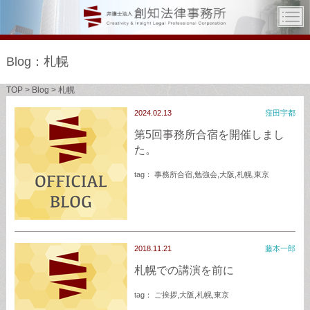
Blog：札幌
TOP
>
Blog
>
札幌
2024.02.13
窪田宇都
第5回事務所合宿を開催しまし
た。
tag：
事務所合宿
,
勉強会
,
大阪
,
札幌
,
東京
2018.11.21
藤本一郎
札幌での講演を前に
tag：
ご挨拶
,
大阪
,
札幌
,
東京