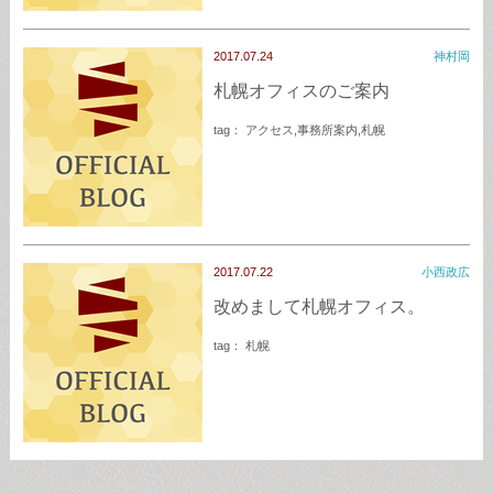
2017.07.24
神村岡
札幌オフィスのご案内
tag：
アクセス
,
事務所案内
,
札幌
2017.07.22
小西政広
改めまして札幌オフィス。
tag：
札幌