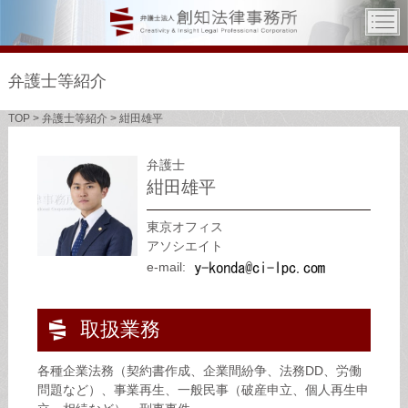
弁護士等紹介
TOP
>
弁護士等紹介
>
紺田雄平
弁護士
紺田雄平
東京オフィス
アソシエイト
e-mail:
取扱業務
各種企業法務（契約書作成、企業間紛争、法務DD、労働
問題など）、事業再生、一般民事（破産申立、個人再生申